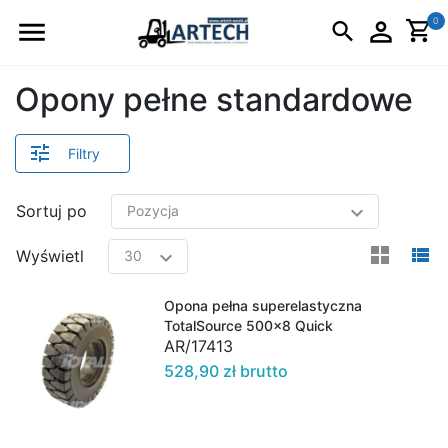
Logo
0
Opony pełne standardowe
Filtry
Sortuj po
view
v
Wyświetl
Opona pełna superelastyczna
TotalSource 500x8 Quick
AR/17413
528,90 zł brutto