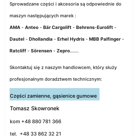
Sprowadzane części i akcesoria są odpowiednie do
maszyn następujących marek :
AMA
-
Anteo
-
Bär Cargolift
-
Behrens
-
Eurolift
-
Dautel
-
Dhollandia
-
Erhel
Hydris
-
MBB
Palfinger
-
Ratcliff
-
Sörensen
-
Zepro
.......
Skontaktuj się z naszym handlowcem, który służy
profesjonalnym doradztwem technicznym:
Części zamienne, gąsienice gumowe
Tomasz Skowronek
kom +48 880 781 366
tel. +48 33 862 32 21