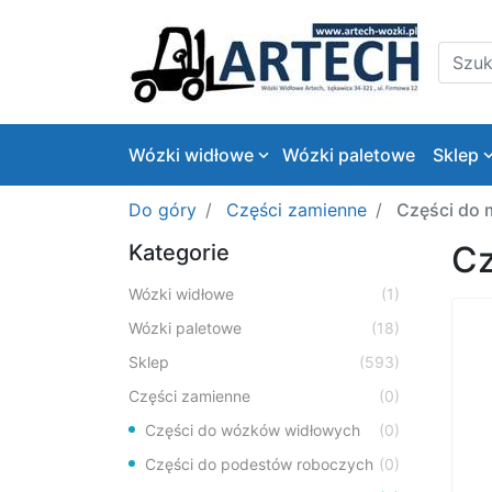
Logo
Szukaj
Wózki widłowe
Wózki paletowe
Sklep
Do góry
Części zamienne
Części do
Cz
Kategorie
Wózki widłowe
(1)
Wózki paletowe
(18)
Sklep
(593)
Części zamienne
(0)
Części do wózków widłowych
(0)
Części do podestów roboczych
(0)