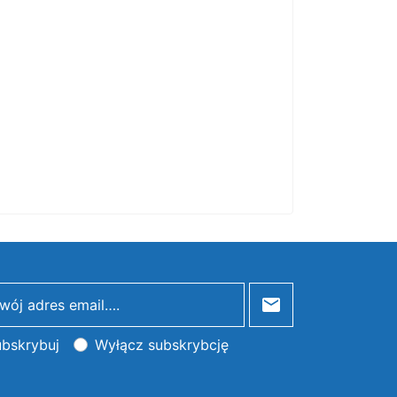
bskrybuj
Wyłącz subskrybcję