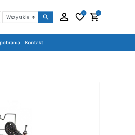
0
0
Szukaj w sklepie
pobrania
Kontakt
h