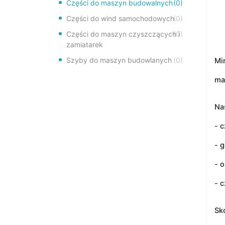
Części do maszyn budowalnych
(0)
Części do wind samochodowych
(0)
Części do maszyn czyszczących i
(0)
zamiatarek
Szyby do maszyn budowlanych
(0)
Mi
ma
Na
- c
- 
- o
- c
Sk