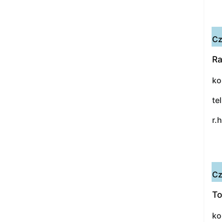
Cz
Ra
ko
te
r.
Cz
To
ko