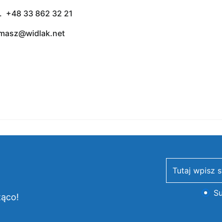
l. +48 33 862 32 21
masz@widlak.net
newsletter
Su
żąco!