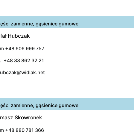
ęści zamienne, gąsienice gumowe
fał Hubczak
m +48 606 999 757
l. +48 33 862 32 21
hubczak@widlak.net
ęści zamienne, gąsienice gumowe
masz Skowronek
m +48 880 781 366