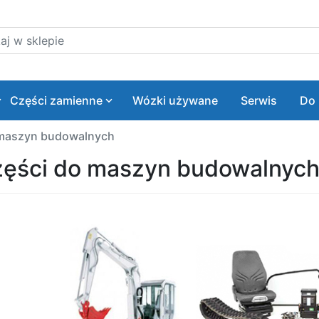
 w sklepie
Części zamienne
Wózki używane
Serwis
Do 
 maszyn budowalnych
ęści do maszyn budowalnyc